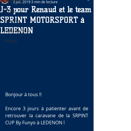
All Posts
3 juil. 2019
3 min de lecture
J-3 pour Renaud et le team
News
SPRINT MOTORSPORT à
Circuits
LEDENON
Partenaires
Autres
Bonjour à tous !!
Encore 3 jours à patienter avant de 
retrouver la caravane de la SRPINT 
CUP By Funyo à LEDENON !