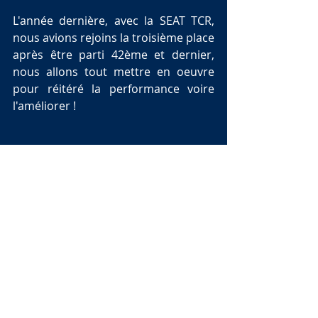
L'année dernière, avec la SEAT TCR, 
nous avions rejoins la troisième place 
après être parti 42ème et dernier, 
nous allons tout mettre en oeuvre 
pour réitéré la performance voire 
l'améliorer !
Je vous retrouve vendredi dès  pour 
les premiers essais libres que vous 
pouvez suivre en cliquant sur le 
bouton LIVE en haut à droite de cette 
page !
Stay tuned 
Renaud 
News