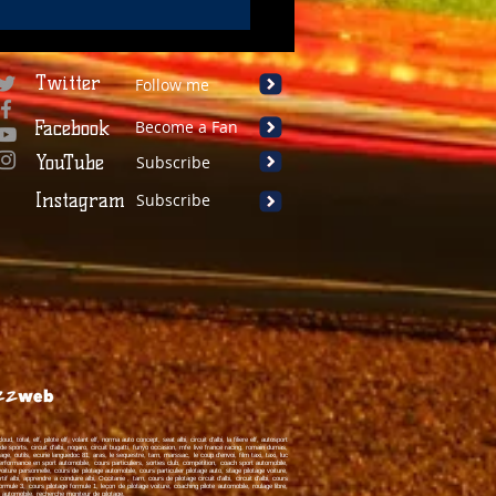
ro J-2 pour Renaud
t de retrouver les
bres Coupes de Pâques !
Twitter
Follow me
Facebook
Become a Fan
YouTube
Subscribe
Instagram
Subscribe
total, elf, pilote elf, volant elf, norma auto concept, seat albi, circuit d'albi, la filiere elf, autosport
e sports, circuit d'albi, nogaro, circuit bugatti, funyo occasion, mfe live france racing, romain dumas,
ge, outils, ecurie languedoc 81, aras, le sequestre, tarn, marssac, le coup d'envoi, film taxi, taxi, luc
rformance en sport automobile, cours particuliers, sorties club, compétition, coach sport automobile,
iture personnelle, cours de pilotage automobile, cours particulier pilotage auto, stage pilotage voiture,
tif albi, apprendre a conduire albi,
Occitanie
, tarn, cours de pilotage circuit d'albi, circuit d'albi, cours
ormule
3, cours pilotage formule 1, leçon de pilotage voiture, coaching pilote automobile, roulage libre,
e automobile, recherche moniteur de pilotage,