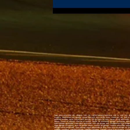
J-3 avant Magny-Cours pour
Renaud et le Team Sprint
Motorsport
Tags: pilote automobile, albi , albigeois, vdev, tte, trophée tourisme endurance, seat tcr, seat, wtcr, pil
academy, lubuniversal, rent paradise, groupe desytech, lamo racing, kworx, montre gto, gto, ffsa, la fi
sebastien bourdais, benoit treluyer, audi, porsche, 24h du mans, le mans, macao, circuit automobile, xaf
besson, trouver un sponsor, chercher un sponsor, dossier de sponsoring, sponsor, sponsoring, sponsori
coach pilotage automobile, coach pilote automobile, cours de pilotage auto, Enseignement à la conduite c
stage pilotage compétition, leçon de pilotage voiture, moniteur de pilotage, moniteur automobile, bpjeps
pilotage voiture personnelle, cours pilotage voiture personnelle gt drive, cours privé de pilotage sur cir
trackday, trackdays, coaching trackday, coaching trackdays, coaching trackay lr performance, coaching 