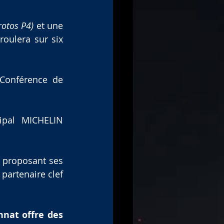
rotos P4)
 et une 
oulera sur six 
Conférence de 
ipal MICHELIN 
 proposant ses 
partenaire clef 
nat offre des 