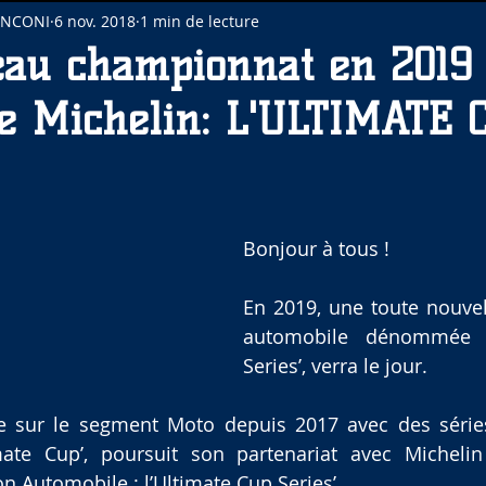
INCONI
6 nov. 2018
1 min de lecture
au championnat en 2019 
de Michelin: L'ULTIMATE 
Bonjour à tous !
En 2019, une toute nouvel
automobile dénommée ‘
Series’, verra le jour. 
e sur le segment Moto depuis 2017 avec des séries
mate Cup’, poursuit son partenariat avec Michelin
n Automobile : l’Ultimate Cup Series’.