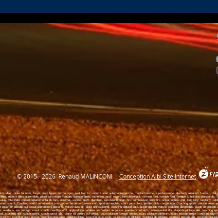
J-3 pour Renaud et le team
Noga
SPRINT MOTORSPORT à
avan
LEDENON
célè
© 2015 - 2026 Renaud MALINCONI
Conception Albi Site Internet
ote silver, pilote fia silver, funyo, proto funyo, norma, ligier, seat leon tcr, montre sport automobile homme, montre homme, lr performance, alientech, alientech france , total cloud, 
liere, montre pilote automobile, pilote automobile francais, barroso sport, catheram, lotus seven, formule renault, formule ford, formule ford, formule 3, beltoise, perscarolo, vd
ax, ville d'albi, conseil departemental du tarn, noremat, socass, gs27, starblend, carrosserie diogo, hrx, combinaison pilote hrx, oreca, signes, gt2i, king tony, kingtony, outilla
ng sportif, Coaching sportif personnalisé pour recherche de performance en sport automobile, cours particuliers, sorties club, compétition, Coaching sportif, personnalisé, pe
oach en pilotage sur circuit apprendre à piloter sa voiture avec un pilote professionnel, coaching pilotage auto, stage pilotage voiture, coaching automobile, stage de pilotage vo
, ameliorer son pilotage, circuit, coach, coach sportif, apprendre à conduire une voiture de course, journée circuit auto, evenementiel albi, stage de pilotage albi, coaching spor
cuit, coaching albi, coach sportif, coach sportif albi, piloter sa voiture sur circuit, cours pilotage formule renault, cours pilotage catheram, cours pilotage mitjet, cours pilotage
f
funyo, coaching proto norma, coaching lotus elise, coaching lotus, coaching lotus exige, cours privé de pilotage, moniteur de pilotage, moniteur pilotage albi, moniteur pilotag