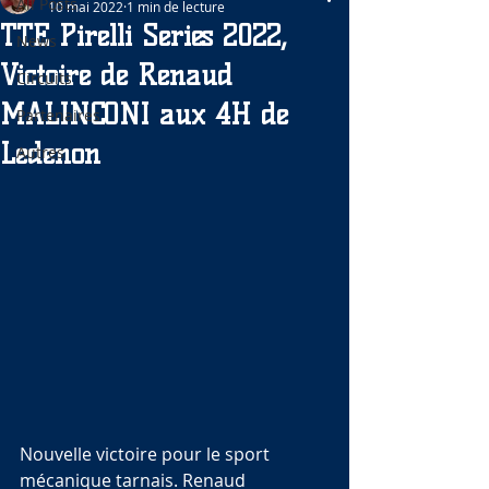
All Posts
10 mai 2022
1 min de lecture
TTE Pirelli Series 2022,
News
Victoire de Renaud
Circuits
MALINCONI aux 4H de
Partenaires
Ledenon
Autres
Nouvelle victoire pour le sport 
mécanique tarnais. Renaud 