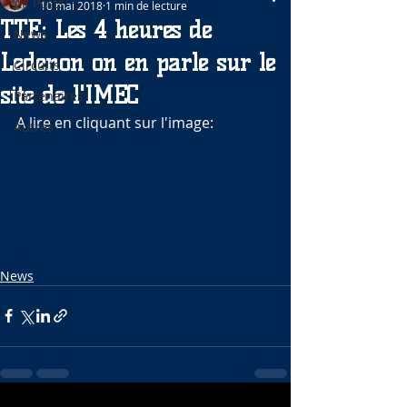
All Posts
10 mai 2018
1 min de lecture
TTE: Les 4 heures de
News
Ledenon on en parle sur le
Circuits
site de l'IMEC
Partenaires
A lire en cliquant sur l'image:
Autres
News