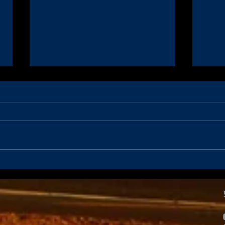
Le proto JAD et Renaud à
Coup
domicile pour la Coupe de
Nogar
France des Circuits à Albi les
podi
31 Août et 1er Septembre
Rena