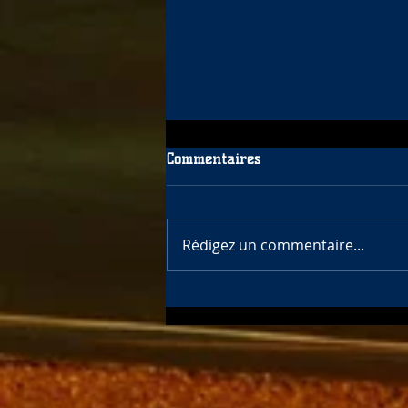
Commentaires
Rédigez un commentaire...
Finale de la Coupe de France
des Circuits 2024 au Mans : Le
proto JAD LW01-CM et Renaud
au top !