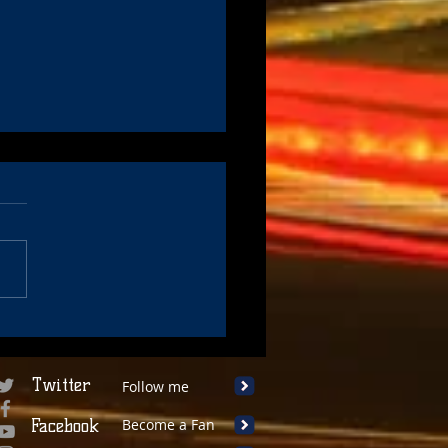
e de France des circuits
o N°2: Victoire et
um pour le Proto JAD et
Twitter
Follow me
ud
Facebook
Become a Fan