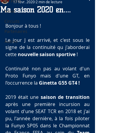
All Posts
17 févr. 2020
2 min de lecture
Ma saison 2020 en....
News
Circuits
Bonjour à tous !
Partenaires
Le jour J est arrivé, et c'est sous le 
Autres
signe de la continuité qu j'aborderai 
cette 
nouvelle saison sportive
 !
Continuité non pas au volant d'un 
Proto Funyo mais d'une GT, en 
l’occurrence la 
Ginetta G55 GT4 !
2019 était une 
saison de transition
après une première incursion au 
volant d'une SEAT TCR en 2018 et j'ai 
pu, l'année dernière, à la fois piloter 
la Funyo SP05 dans le Championnat 
de France FFSA au sein du 
Team 