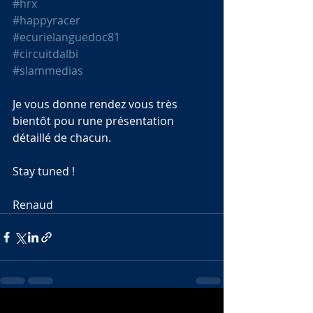
#hrx
#happyracer
#ecurielanguedoc81
#circuitdalbi
#slammedias
Je vous donne rendez vous très 
bientôt pou rune présentation 
détaillé de chacun.
Stay tuned !
Renaud