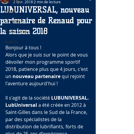
All Posts
2 févr. 2018
2 min de lecture
LUBUNIVERSAL, nouveau
News
partenaire de Renaud pour
Circuits
la saison 2018
Partenaires
Autres
Bonjour à tous !
Alors que je suis sur le point de vous 
dévoiler mon programme sportif 
2018, patience plus que 4 jours, c'est 
un 
nouveau partenaire
 qui rejoint 
l'aventure aujourd'hui !
Il s'agit de la société 
LUBUNIVERSAL.
LubUniversal
 a été créée en 2012 à 
Saint-Gilles dans le Sud de la France, 
par des spécialistes de la 
distribution de lubrifiants, forts de 
plus de 25 ans d’expérience.