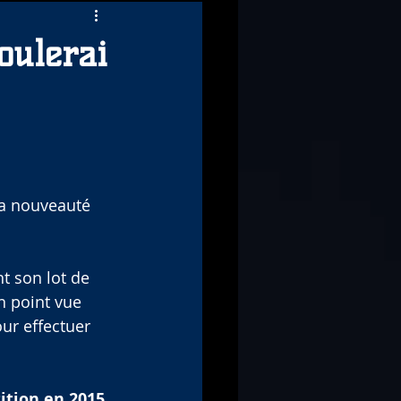
oulerai
la nouveauté 
t son lot de 
n point vue 
ur effectuer 
ition en 2015