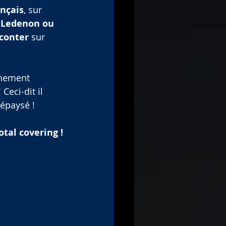
ançais
, sur 
 Ledenon ou 
conter
 sur 
chement 
Ceci-dit il 
dépaysé !
otal covering !