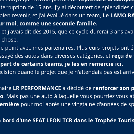
erruption de 15 ans. J'y ai découvert de splendides ci
ien revenir, et j'ai évolué dans un team, 
Le LAMO RA
our moi, comme une seconde famille.
 et j'avais dit dès 2015, que ce cycle durerai 3 ans ava
e chose.
re le point avec mes partenaires. Plusieurs projets ont é
ssayé des autos dans diverses catégories, et 
reçu de 
 part de certains teams, je les en remercie ici.
écision quand le projet que je n'attendais pas est arriv
naire 
LR PERFORMANCE
 a décidé de 
renforcer son 
to
. Mais pas une auto à laquelle vous pourriez vous at
remière
 pour moi après une vingtaine d'années de sp
 bord d'une SEAT LEON TCR dans le Trophée Touri