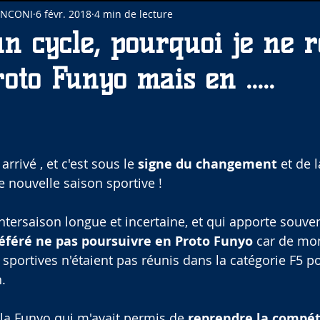
INCONI
6 févr. 2018
4 min de lecture
un cycle, pourquoi je ne r
oto Funyo mais en .....
 arrivé , et c'est sous le 
signe du changement
 et de 
e nouvelle saison sportive ! 
ntersaison longue et incertaine, et qui apporte souven
préféré ne pas poursuivre en Proto Funyo
 car de mo
 sportives n'étaient pas réunis dans la catégorie F5 po
.
st la Funyo qui m'avait permis de 
reprendre la compét