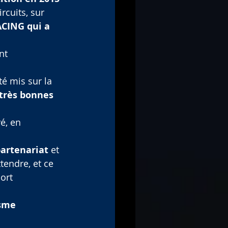
rcuits, sur 
CING qui a 
nt 
té mis sur la 
très bonnes 
é, en 
partenariat
 et 
tendre, et ce 
ort 
sme 