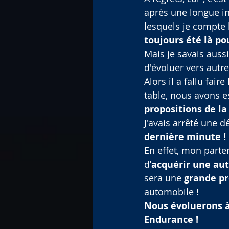
après une longue int
lesquels je compte b
toujours été là p
Mais je savais aussi
d'évoluer vers autr
Alors il a fallu fai
table, nous avons e
propositions de la
J'avais arrêté une d
dernière minute !
En effet, mon parte
d’
acquérir une au
sera une 
grande p
automobile !
Nous évoluerons à
Endurance !