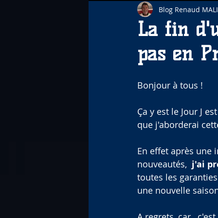
Blog Renaud MAL
La fin d'
pas en Pr
Bonjour à tous !
Ça y est le Jour J est
que j'aborderai cett
En effet après une i
nouveautés,  
j'ai 
toutes les garanties
une nouvelle saison
A regrets, car , c'e