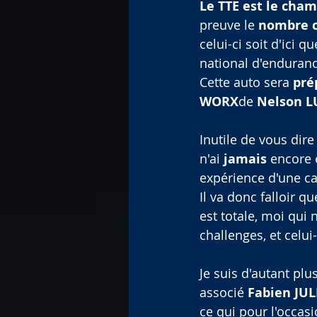
Le TTE est le cha
preuve le 
nombre c
celui-ci soit d'ici
national d'enduranc
Cette auto sera 
pré
WORX
de 
Nelson LU
Inutile de vous dire
n'ai 
jamais
 encore 
expérience d'une ca
Il va donc falloir qu
est totale, moi qui 
challenges, et celui-
Je suis d'autant plus
associé 
Fabien JUL
ce qui pour l'occas