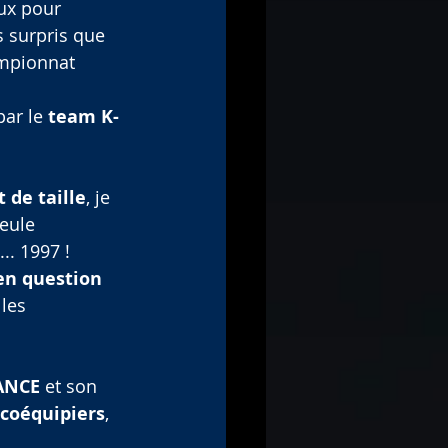
eux pour 
s surpris que 
ampionnat 
par le 
team K-
t de taille
, je 
eule 
.. 1997 ! 
en question
les 
ANCE
 et son 
coéquipiers
, 