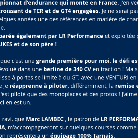
mpionnat d'endurance qui monte en France,
 j'en v
roissant de TCR et de GT4 engagées
. Je ne serai pa
 quelques années une des références en matière de ch
e.
parée également par LR Performance
 et exploitée 
KES et de son père !
 que c'est une 
grande première pour moi
, 
le défi es
évolué dans une 
berline de 340 CV
 en traction ! Ma s
isse à portes se limite à du GT, avec une VENTURI en .
e je 
réapprenne à piloter,
 différemment, la 
remise 
n'est piloté que des monoplaces et des protos ! J'aime 
ci en est un.
 ravi, que 
Marc LAMBEC
 , le patron de 
LR PERFORM
IA
, m'accompagneront sur quelques courses comme 
ion représentera un 
équipage 100% Tarnais.