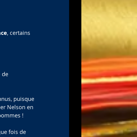
nce
, certains 
 de 
nnus, puisque 
uer Nelson en 
s pommes !
que fois de 