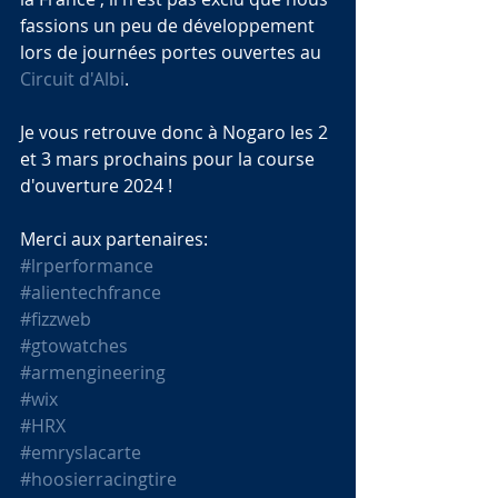
fassions un peu de développement 
lors de journées portes ouvertes au 
Circuit d'Albi
.
Je vous retrouve donc à Nogaro les 2 
et 3 mars prochains pour la course 
d'ouverture 2024 !
Merci aux partenaires:
#lrperformance
#alientechfrance
#fizzweb
#gtowatches
#armengineering
#wix
#HRX
#emryslacarte
#hoosierracingtire