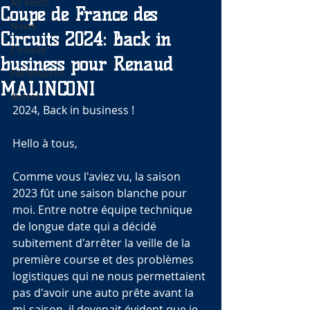
All Posts
Coupe de France des
News
Circuits 2024: Back in
Circuits
business pour Renaud
Partenaires
MALINCONI
Autres
2024, Back in business !
Hello à tous,
Comme vous l'aviez vu, la saison 
2023 fût une saison blanche pour 
moi. Entre notre équipe technique 
de longue date qui a décidé 
subitement d'arrêter la veille de la 
première course et des problèmes 
logistiques qui ne nous permettaient 
pas d'avoir une auto prête avant la 
mi-saison, il devenait évident que je 