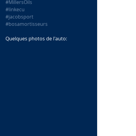
#MillersOils
#linkecu
#jacobsport
#bosamortisseurs
Quelques photos de l'auto: