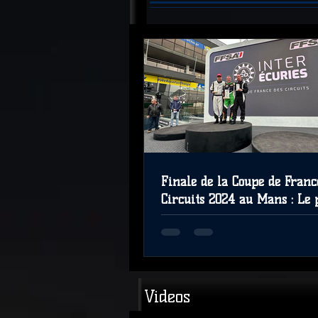
READ MORE
Finale de la Coupe de Franc
Circuits 2024 au Mans : Le 
JAD LW01-CM et Renaud au 
Videos