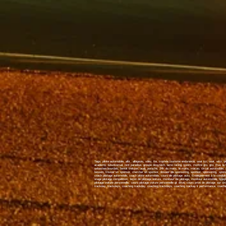
Tags: pilote automobile, albi , albigeois, vdev, tte, trophée tourisme endurance, seat tcr, seat, wtcr, pil
academy, lubuniversal, rent paradise, groupe desytech, lamo racing, kworx, montre gto, gto, ffsa, la fi
sebastien bourdais, benoit treluyer, audi, porsche, 24h du mans, le mans, macao, circuit automobile, xaf
besson, trouver un sponsor, chercher un sponsor, dossier de sponsoring, sponsor, sponsoring, sponsori
coach pilotage automobile, coach pilote automobile, cours de pilotage auto, Enseignement à la conduite c
stage pilotage compétition, leçon de pilotage voiture, moniteur de pilotage, moniteur automobile, bpjeps
pilotage voiture personnelle, cours pilotage voiture personnelle gt drive, cours privé de pilotage sur cir
trackday, trackdays, coaching trackday, coaching trackdays, coaching trackay lr performance, coaching 