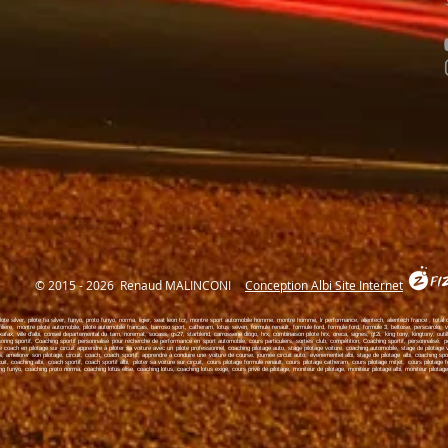
© 2015 - 2026 Renaud MALINCONI
Conception Albi Site Internet
ote silver, pilote fia silver, funyo, proto funyo, norma, ligier, seat leon tcr, montre sport automobile homme, montre homme, lr performance, alientech, alientech france , total cloud, 
liere, montre pilote automobile, pilote automobile francais, barroso sport, catheram, lotus seven, formule renault, formule ford, formule ford, formule 3, beltoise, perscarolo, vd
ax, ville d'albi, conseil departemental du tarn, noremat, socass, gs27, starblend, carrosserie diogo, hrx, combinaison pilote hrx, oreca, signes, gt2i, king tony, kingtony, outilla
ng sportif, Coaching sportif personnalisé pour recherche de performance en sport automobile, cours particuliers, sorties club, compétition, Coaching sportif, personnalisé, pe
oach en pilotage sur circuit apprendre à piloter sa voiture avec un pilote professionnel, coaching pilotage auto, stage pilotage voiture, coaching automobile, stage de pilotage vo
, ameliorer son pilotage, circuit, coach, coach sportif, apprendre à conduire une voiture de course, journée circuit auto, evenementiel albi, stage de pilotage albi, coaching spor
cuit, coaching albi, coach sportif, coach sportif albi, piloter sa voiture sur circuit, cours pilotage formule renault, cours pilotage catheram, cours pilotage mitjet, cours pilotage
f
funyo, coaching proto norma, coaching lotus elise, coaching lotus, coaching lotus exige, cours privé de pilotage, moniteur de pilotage, moniteur pilotage albi, moniteur pilotag