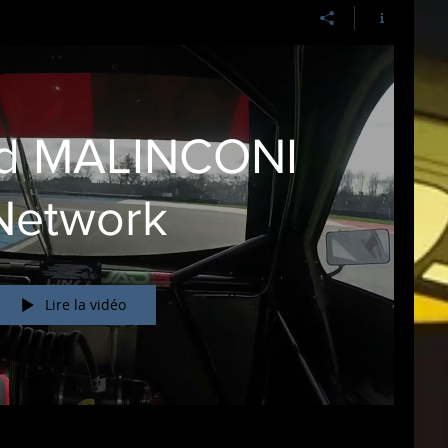
d MALINCONI
Network
Lire la vidéo