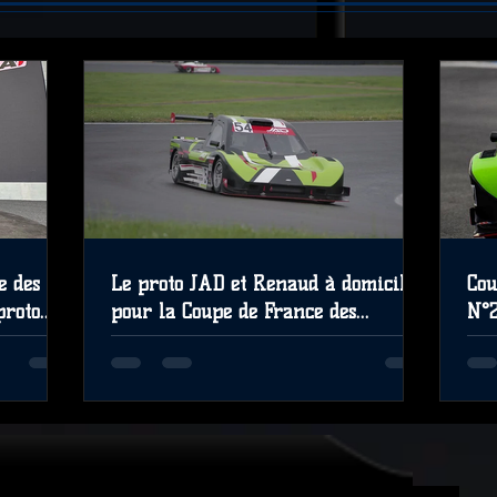
e des
Le proto JAD et Renaud à domicile
Cou
proto
pour la Coupe de France des
N°2
top !
Circuits à Albi les 31 Août et 1er
Pro
Septembre