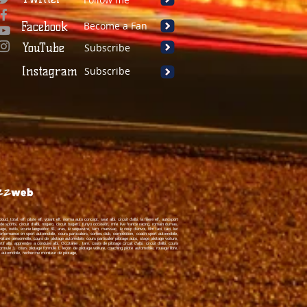
Facebook
Become a Fan
YouTube
Subscribe
Instagram
Subscribe
total, elf, pilote elf, volant elf, norma auto concept, seat albi, circuit d'albi, la filiere elf, autosport
e sports, circuit d'albi, nogaro, circuit bugatti, funyo occasion, mfe live france racing, romain dumas,
ge, outils, ecurie languedoc 81, aras, le sequestre, tarn, marssac, le coup d'envoi, film taxi, taxi, luc
rformance en sport automobile, cours particuliers, sorties club, compétition, coach sport automobile,
iture personnelle, cours de pilotage automobile, cours particulier pilotage auto, stage pilotage voiture,
tif albi, apprendre a conduire albi,
Occitanie
, tarn, cours de pilotage circuit d'albi, circuit d'albi, cours
ormule
3, cours pilotage formule 1, leçon de pilotage voiture, coaching pilote automobile, roulage libre,
e automobile, recherche moniteur de pilotage,