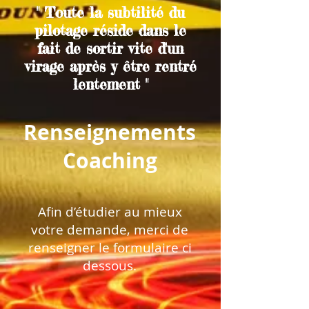
" Toute la subtilité du
pilotage réside dans le
fait de sortir vite d'un
virage après y être rentré
lentement "
Renseignements
Coaching
Afin d’étudier au mieux
votre demande, merci de
renseigner le formulaire ci
dessous.