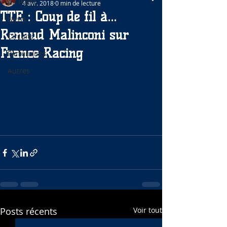
All Posts
4 avr. 2018
0 min de lecture
TTE : Coup de fil à...
News
Renaud Malinconi sur
Circuits
France Racing
Partenaires
Autres
Posts récents
Voir tout