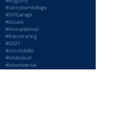
#kingtony
#carrosseriediogo
#DiYGarage
#socass
#lecoupdenvoi
#franceracing
#GS27
#circuitdalbi
#totalcloud
#lubuniversal
#graphikustomsdesign
#Pirelli
#GroupeDesyTech
#beMatrix
#lerevedemarie
Les photos du week-end