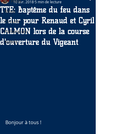
All Posts
10 avr. 2018
5 min de lecture
TTE: Baptême du feu dans
News
le dur pour Renaud et Cyril
Circuits
CALMON lors de la course
Partenaires
d'ouverture du Vigeant
Autres
Bonjour à tous !