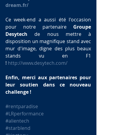
dream.fr/
Ce week-end a aussi été l'occasion 
pour notre partenaire 
Groupe 
Desytech
 de nous mettre à 
disposition un magnifique stand avec 
mur d'image, digne des plus beaux 
stands vu en F1 
! 
http://www.desytech.com/
Enfin, merci aux partenaires pour 
leur soutien dans ce nouveau 
challenge !
#rentparadise
#LRperformance
#alientech
#starblend