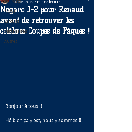
All Posts
18 avr. 2019
3 min de lecture
Nogaro J-2 pour Renaud
News
avant de retrouver les
Circuits
célèbres Coupes de Pâques !
Partenaires
Autres
Bonjour à tous !!
Hé bien ça y est, nous y sommes !!