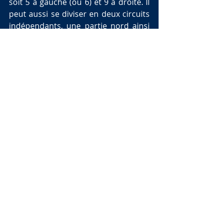
soit 5 à gauche (ou 6) et 9 à droite. Il 
peut aussi se diviser en deux circuits 
indépendants, une partie nord ainsi 
qu'une partie sud, impliquant au 
total 5 tracés possibles.
Je vous donne donc rendez-vous dès 
vendredi pour les premières photos 
et les premières impressions !
Et si vous êtes par là, n’hésitez pas 
à passer me voir !!!
Stay tuned
Renaud
News