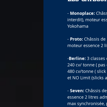
-
 Monoplace:
 Châss
interdit), moteur es
Yokohama
- 
Proto:
 Châssis de 
moteur essence 2 lit
-
Berline:
 3 classes
240 cv/ tonne ( pas d
480 cv/tonne ( slick
et NO Limit (slicks 
- 
Seven:
 Châssis de
essence 2 litres adm
max synchronisée, 