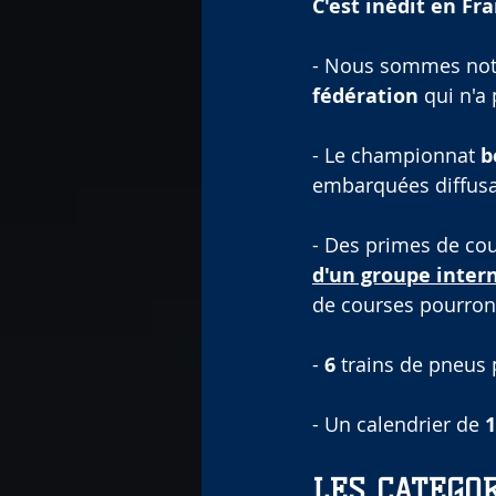
C'est inédit en Fra
- Nous sommes notr
fédération
 qui n'a
- Le championnat 
b
embarquées diffusab
- Des primes de cou
d'un groupe intern
de courses pourron
- 
6
 trains de pneus 
- Un calendrier de 
1
LES CATEGO