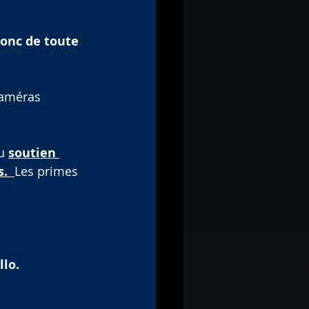
onc de toute 
caméras 
u 
soutien 
.  
Les primes 
llo.