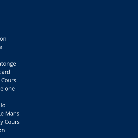
non
e
intonge
icard
y Cours
rcelone
llo
Le Mans
ny Cours
on