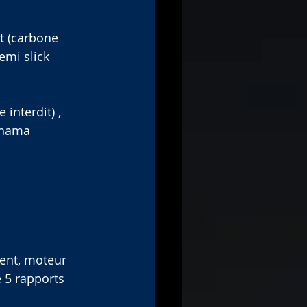
t (carbone 
emi slick
interdit) , 
ohama
ment, moteur 
 5 rapports 