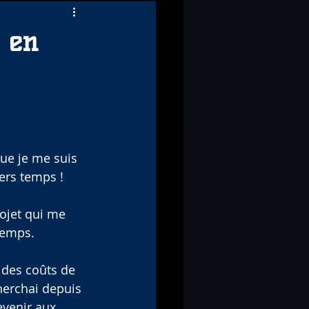
 en
ue je me suis 
iers temps !
rojet qui me 
temps.
 des coûts de 
herchai depuis 
venir aux 