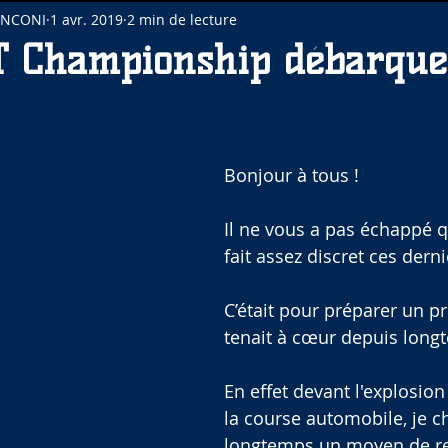
INCONI
1 avr. 2019
2 min de lecture
T Championship débarque
Bonjour à tous !
Il ne vous a pas échappé q
fait assez discret ces dern
C’était pour préparer un p
tenait à cœur depuis long
En effet devant l'explosion
la course automobile, je c
longtemps un moyen de re