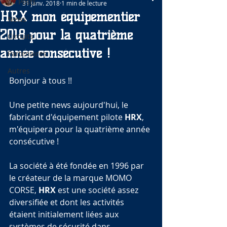
All Posts
31 janv. 2018
1 min de lecture
HRX mon équipementier
News
2018 pour la quatrième
Circuits
année consécutive !
Partenaires
Autres
Bonjour à tous !!
Une petite news aujourd'hui, le 
fabricant d'équipement pilote 
HRX
, 
m'équipera pour la quatrième année 
consécutive !
La société à été fondée en 1996 par 
le créateur de la marque MOMO 
CORSE, 
HRX
 est une société assez 
diversifiée et dont les activités 
étaient initialement liées aux 
systèmes de sécurité dans 