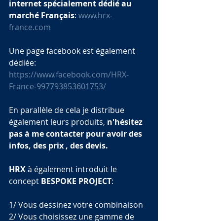
internet spécialement dédié au 
marché Français
: 
www.hrx-
france.com
Une page facebook est également 
dédiée:
https://www.facebook.com/HRX-
France-997793853601753/
En parallèle de cela je distribue 
également leurs produits, 
n'hésitez 
pas à me contacter pour avoir des 
infos, des prix , des devis.
HRX
 à également introduit le 
concept 
BESPOKE PROJECT
:
1/ Vous dessinez votre combinaison
2/ Vous choisissez une gamme de 